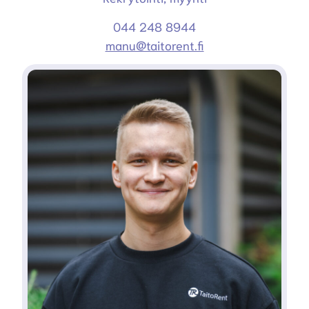
044 248 8944
manu@taitorent.fi