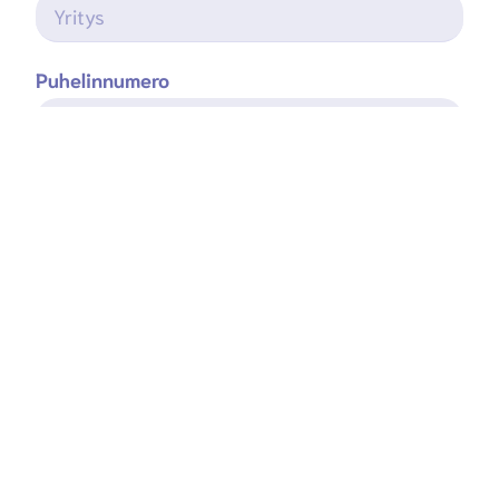
Puhelinnumero
Sähköposti
Paikkakunta
Viesti