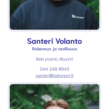
Santeri Volanto
Rakennus ja teollisuus
Rekrytointi, Myynti
044 248 8943
santeri@taitorent.fi