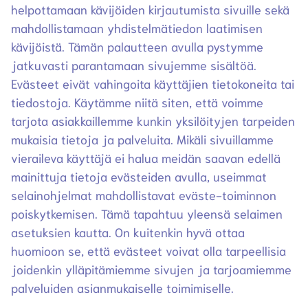
helpottamaan kävijöiden kirjautumista sivuille sekä
mahdollistamaan yhdistelmätiedon laatimisen
kävijöistä. Tämän palautteen avulla pystymme
jatkuvasti parantamaan sivujemme sisältöä.
Evästeet eivät vahingoita käyttäjien tietokoneita tai
tiedostoja. Käytämme niitä siten, että voimme
tarjota asiakkaillemme kunkin yksilöityjen tarpeiden
mukaisia tietoja ja palveluita. Mikäli sivuillamme
vieraileva käyttäjä ei halua meidän saavan edellä
mainittuja tietoja evästeiden avulla, useimmat
selainohjelmat mahdollistavat eväste-toiminnon
poiskytkemisen. Tämä tapahtuu yleensä selaimen
asetuksien kautta. On kuitenkin hyvä ottaa
huomioon se, että evästeet voivat olla tarpeellisia
joidenkin ylläpitämiemme sivujen ja tarjoamiemme
palveluiden asianmukaiselle toimimiselle.