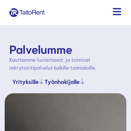
Palvelumme
Kauttamme luotettavat ja toimivat
rekrytointipalvelut kaikille toimialoille.
Yrityksille
Työnhakijalle