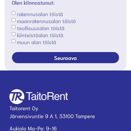
Olen kiinnostunut:
rakennusalan töistä
maanrakennusalan töistä
teollisuusalan töistä
kiinteistöalan töistä
muun alan töistä
Seuraava
Taitorent Oy
Järvensivuntie 9 A 1, 33100 Tampere
Aukiolo Ma-Pe: 9-16